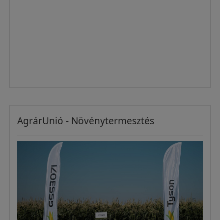
AgrárUnió - Növénytermesztés