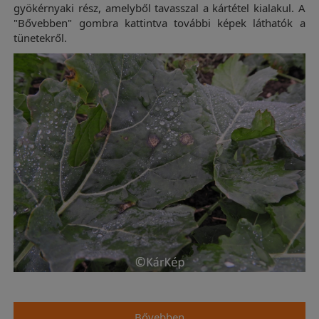
gyökérnyaki rész, amelyből tavasszal a kártétel kialakul. A
"Bővebben" gombra kattintva további képek láthatók a
tünetekről.
Bővebben