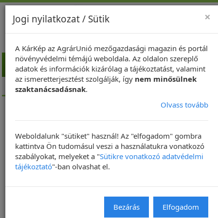
×
Jogi nyilatkozat / Sütik
A KárKép az AgrárUnió mezőgazdasági magazin és portál
növényvédelmi témájú weboldala. Az oldalon szereplő
Toggl
adatok és információk kizárólag a tájékoztatást, valamint
navig
az ismeretterjesztést szolgálják, így
nem minősülnek
Kezdőlap
Mindeközben a földeken
szaktanácsadásnak
.
Olvass tovább
Mindeközben a földeken
2022.02.28.
Weboldalunk "sütiket" használ! Az "elfogadom" gombra
kattintva Ön tudomásul veszi a használatukra vonatkozó
szabályokat, melyeket a "
Sütikre vonatkozó adatvédelmi
Az országszerte nagy károkat okozó februári szélvihar nem
tájékoztató
"-ban olvashat el.
kímélte a szántóföldi növényeket sem. A képeken a viharos
szél által felkapott, majd a növényekre lerakott, azzal
letakart repcenövények láthatók.
Bezárás
Elfogadom