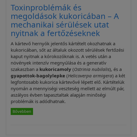
Toxinproblémák és
megoldások kukoricában – A
mechanikai sérülések utat
nyitnak a fertőzéseknek
A kártevő hernyók jelentős kártételt okozhatnak a
kukoricában, sőt az általuk okozott sérülések fertőzési
kaput nyitnak a kórokozóknak is. A vetés után a
növények intenzív megnyúlása és a generatív
szakaszban a
kukoricamoly
(
Ostrinia nubilalis
), és a
gyapottok-bagolylepke
(
Helicoverpa armigera
) a két
legfontosabb kukorica kártevővé lépett elő. Kártételük
nyomán a mennyiségi veszteség mellett az elmúlt pár,
aszályos évben tapasztaltak alapján minőségi
problémák is adódhatnak.
Bővebben