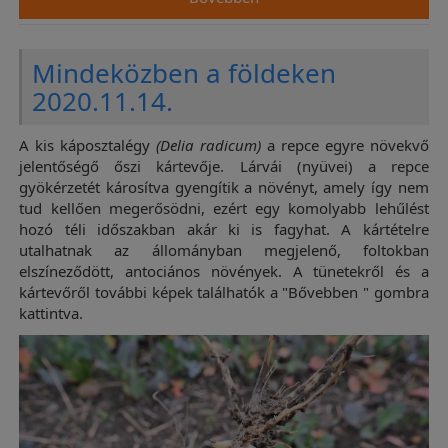
Mindeközben a földeken
2020.11.14.
A kis káposztalégy
(Delia radicum)
a repce egyre növekvő
jelentőségő őszi kártevője. Lárvái (nyüvei) a repce
gyökérzetét károsítva gyengítik a növényt, amely így nem
tud kellően megerősödni, ezért egy komolyabb lehűlést
hozó téli időszakban akár ki is fagyhat. A kártételre
utalhatnak az állományban megjelenő, foltokban
elszíneződött, antociános növények. A tünetekről és a
kártevőről további képek találhatók a "Bővebben " gombra
kattintva.