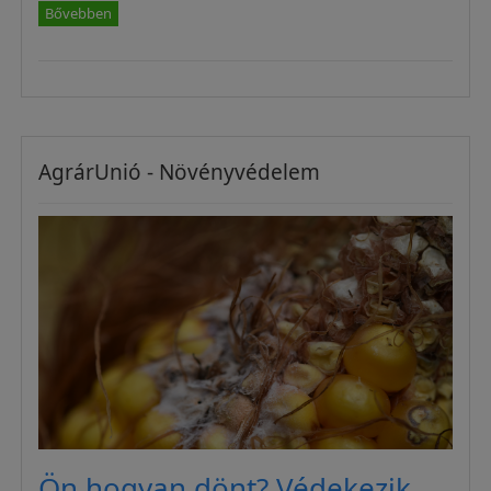
Bővebben
AgrárUnió - Növényvédelem
Ön hogyan dönt? Védekezik