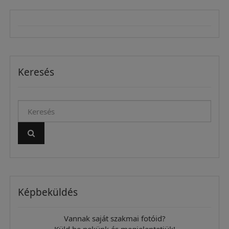
Keresés
Képbeküldés
Vannak saját szakmai fotóid?
Küld be nekünk és megjelentetjük!