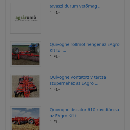
tavaszi durum vetőmag ...
1 Ft.-
Quivogne rollmot henger az EAgro
Kft től ...
1 Ft.-
Quivogne Vontatott V tárcsa
szupernehéz az EAgro ...
1 Ft.-
Quivogne discator 610 rövidtárcsa
az EAgro Kft t ...
1 Ft.-