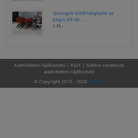
Quivogne SSDR talajlazító az
EAgro Kft től ...
1 Ft.-
Adatvédelmi tájékoztató
|
ÁSZF
|
Sütikre vonatkozó
adatvédelmi tájékoztató
© Copyright 2015 - 2026
KárKép