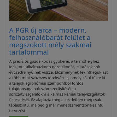
A PGR új arca – modern,
felhasználóbarát felület a
megszokott mély szakmai
tartalommal
A precíziós gazdálkodás gyökerei, a termőhelyhez
igazított, alkalmazkodó gazdálkodási eljárások sok
évtizedre nyúlnak vissza. Előzménynek tekinthetjük azt
a több mint százéves törekvést is, amely célul tűzte ki
a talajok agronómiai szempontból fontos
tulajdonságainak számszerűsítését, a
sorozatvizsgálatokra alkalmas kémiai talajvizsgálatok
fejlesztését. Ez alapozta meg a kezdetben még csak
táblaszintű, ma pedig már menedzsmentzóna-szintű
tervezést.