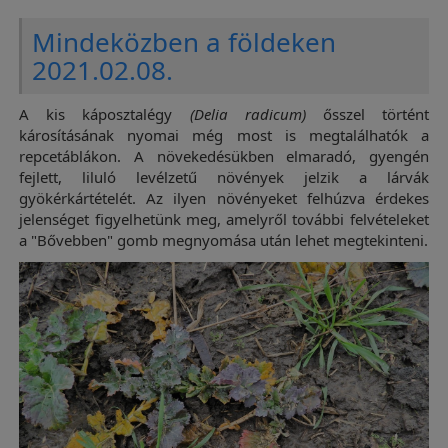
Mindeközben a földeken
2021.02.08.
A kis káposztalégy
(Delia radicum)
ősszel történt
károsításának nyomai még most is megtalálhatók a
repcetáblákon. A növekedésükben elmaradó, gyengén
fejlett, liluló levélzetű növények jelzik a lárvák
gyökérkártételét. Az ilyen növényeket felhúzva érdekes
jelenséget figyelhetünk meg, amelyről további felvételeket
a "Bővebben" gomb megnyomása után lehet megtekinteni.