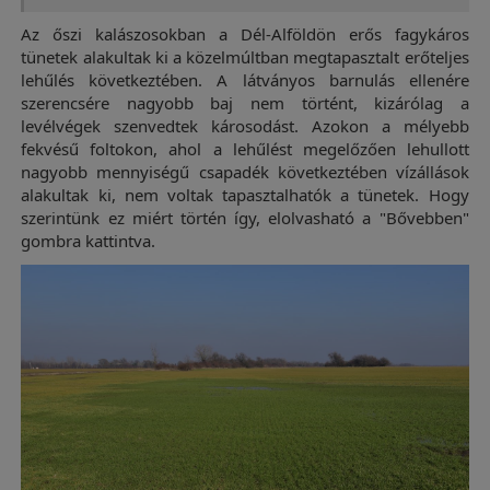
Az őszi kalászosokban a Dél-Alföldön erős fagykáros
tünetek alakultak ki a közelmúltban megtapasztalt erőteljes
lehűlés következtében. A látványos barnulás ellenére
szerencsére nagyobb baj nem történt, kizárólag a
levélvégek szenvedtek károsodást. Azokon a mélyebb
fekvésű foltokon, ahol a lehűlést megelőzően lehullott
nagyobb mennyiségű csapadék következtében vízállások
alakultak ki, nem voltak tapasztalhatók a tünetek. Hogy
szerintünk ez miért történ így, elolvasható a "Bővebben"
gombra kattintva.