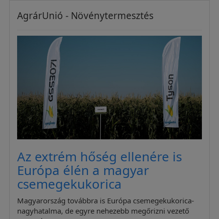
AgrárUnió - Növénytermesztés
Az extrém hőség ellenére is
Európa élén a magyar
csemegekukorica
Magyarország továbbra is Európa csemegekukorica-
nagyhatalma, de egyre nehezebb megőrizni vezető