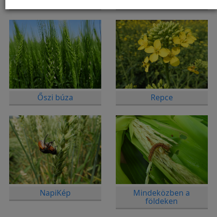
Kukorica
Napraforgó
Őszi búza
Repce
NapiKép
Mindeközben a
földeken