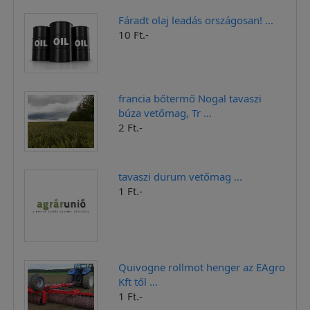
Fáradt olaj leadás országosan! ...
10 Ft.-
francia bőtermő Nogal tavaszi
búza vetőmag, Tr ...
2 Ft.-
tavaszi durum vetőmag ...
1 Ft.-
Quivogne rollmot henger az EAgro
Kft től ...
1 Ft.-