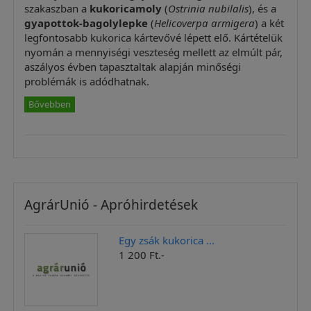
szakaszban a
kukoricamoly
(
Ostrinia nubilalis
), és a
gyapottok-bagolylepke
(
Helicoverpa armigera
) a két
legfontosabb kukorica kártevővé lépett elő. Kártételük
nyomán a mennyiségi veszteség mellett az elmúlt pár,
aszályos évben tapasztaltak alapján minőségi
problémák is adódhatnak.
Bővebben
AgrárUnió - Apróhirdetések
Egy zsák kukorica ...
1 200 Ft.-