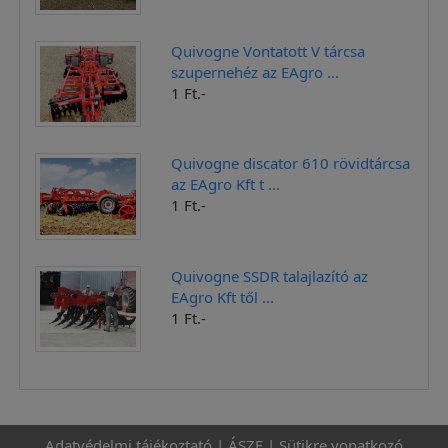
Quivogne Vontatott V tárcsa
szupernehéz az EAgro ...
1 Ft.-
Quivogne discator 610 rövidtárcsa
az EAgro Kft t ...
1 Ft.-
Quivogne SSDR talajlazító az
EAgro Kft től ...
1 Ft.-
Adatvédelmi tájékoztató
|
ÁSZF
|
Sütikre vonatkozó