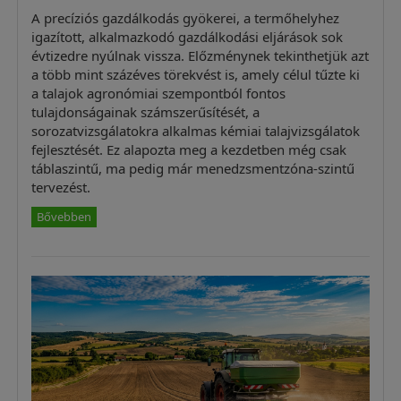
A precíziós gazdálkodás gyökerei, a termőhelyhez
igazított, alkalmazkodó gazdálkodási eljárások sok
évtizedre nyúlnak vissza. Előzménynek tekinthetjük azt
a több mint százéves törekvést is, amely célul tűzte ki
a talajok agronómiai szempontból fontos
tulajdonságainak számszerűsítését, a
sorozatvizsgálatokra alkalmas kémiai talajvizsgálatok
fejlesztését. Ez alapozta meg a kezdetben még csak
táblaszintű, ma pedig már menedzsmentzóna-szintű
tervezést.
Bővebben