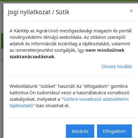
×
Jogi nyilatkozat / Sütik
A KárKép az AgrárUnió mezőgazdasági magazin és portál
növényvédelmi témájú weboldala. Az oldalon szereplő
Toggl
adatok és információk kizárólag a tájékoztatást, valamint
navig
az ismeretterjesztést szolgálják, így
nem minősülnek
Kezdőlap
szaktanácsadásnak
.
Olvass tovább
Szántó
Weboldalunk "sütiket" használ! Az "elfogadom" gombra
kattintva Ön tudomásul veszi a használatukra vonatkozó
szabályokat, melyeket a "
Sütikre vonatkozó adatvédelmi
tájékoztató
"-ban olvashat el.
Bezárás
Elfogadom