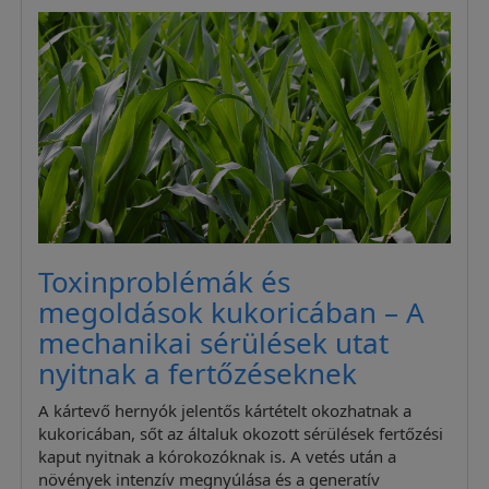
Toxinproblémák és
megoldások kukoricában – A
mechanikai sérülések utat
nyitnak a fertőzéseknek
A kártevő hernyók jelentős kártételt okozhatnak a
kukoricában, sőt az általuk okozott sérülések fertőzési
kaput nyitnak a kórokozóknak is. A vetés után a
növények intenzív megnyúlása és a generatív