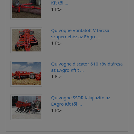
Kft től ...
1 Ft.-
Quivogne Vontatott V tárcsa
szupernehéz az EAgro ...
1 Ft.-
Quivogne discator 610 rövidtárcsa
az EAgro Kft t ...
1 Ft.-
Quivogne SSDR talajlazító az
EAgro Kft től ...
1 Ft.-