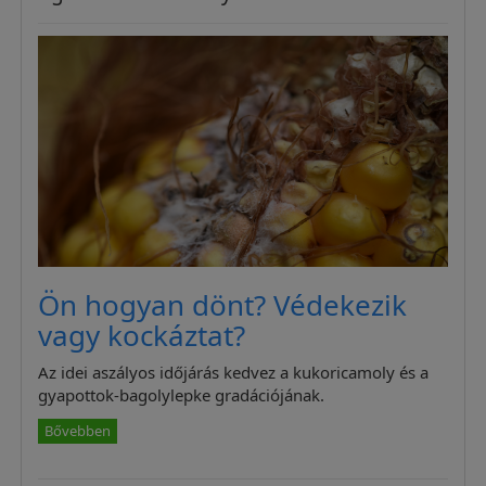
Ön hogyan dönt? Védekezik
vagy kockáztat?
Az idei aszályos időjárás kedvez a kukoricamoly és a
gyapottok-bagolylepke gradációjának.
Bővebben