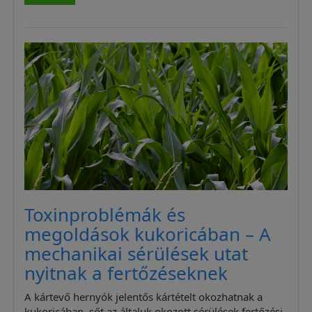
Toxinproblémák és
megoldások kukoricában – A
mechanikai sérülések utat
nyitnak a fertőzéseknek
A kártevő hernyók jelentős kártételt okozhatnak a
kukoricában, sőt az általuk okozott sérülések fertőzési