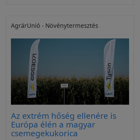
AgrárUnió - Növénytermesztés
Az extrém hőség ellenére is
Európa élén a magyar
csemegekukorica