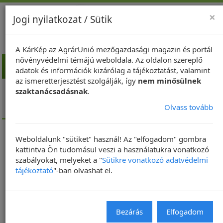
×
Jogi nyilatkozat / Sütik
A KárKép az AgrárUnió mezőgazdasági magazin és portál
növényvédelmi témájú weboldala. Az oldalon szereplő
Toggl
adatok és információk kizárólag a tájékoztatást, valamint
navig
az ismeretterjesztést szolgálják, így
nem minősülnek
Kezdőlap
Repce
A repce rovarkártevői
szaktanácsadásnak
.
Repceszár-ormányos (Ceutorhynchus quadridens)
Olvass tovább
Leírása, életmódja
Hirdetés
Weboldalunk "sütiket" használ! Az "elfogadom" gombra
kattintva Ön tudomásul veszi a használatukra vonatkozó
szabályokat, melyeket a "
Sütikre vonatkozó adatvédelmi
tájékoztató
"-ban olvashat el.
A repceszár-ormányos leírása,
Bezárás
Elfogadom
életmódja