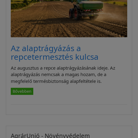
Az alaptrágyázás a
repcetermesztés kulcsa
Az augusztus a repce alaptrágyázásának ideje. Az
alaptrágyázás nemcsak a magas hozam, de a
megfelelő termésbiztonság alapfeltétele is.
Bővebben
AgrárUnió - Növényvédelem