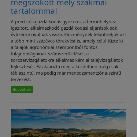
megszokott mély szakmai
tartalommal
A precíziós gazdálkodás gyökerei, a termőhelyhez
igazított, alkalmazkodó gazdálkodási eljárások sok
évtizedre nyúlnak vissza. Előzménynek tekinthetjük azt
a több mint százéves törekvést is, amely célul tűzte ki
a talajok agronómiai szempontból fontos
tulajdonságainak számszerűsítését, a
sorozatvizsgálatokra alkalmas kémiai talajvizsgálatok
fejlesztését. Ez alapozta meg a kezdetben még csak
táblaszintű, ma pedig már menedzsmentzóna-szintű
tervezést.
Bővebben