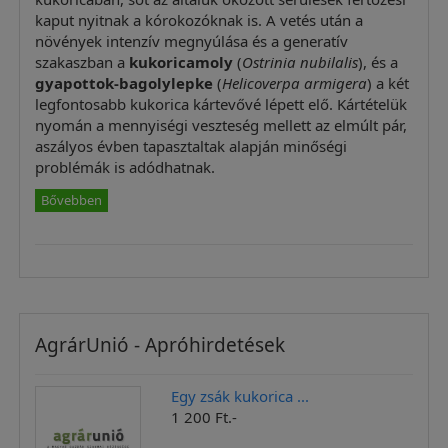
kaput nyitnak a kórokozóknak is. A vetés után a
növények intenzív megnyúlása és a generatív
szakaszban a
kukoricamoly
(
Ostrinia nubilalis
), és a
gyapottok-bagolylepke
(
Helicoverpa armigera
) a két
legfontosabb kukorica kártevővé lépett elő. Kártételük
nyomán a mennyiségi veszteség mellett az elmúlt pár,
aszályos évben tapasztaltak alapján minőségi
problémák is adódhatnak.
Bővebben
AgrárUnió - Apróhirdetések
Egy zsák kukorica ...
1 200 Ft.-