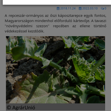
2018.11.24
2022.03.10
0
A repceszár-ormányos az őszi káposztarepce egyik fontos,
Magyarországon mindenhol előforduló kártevője. A tavaszi
"növényvédelmi szezon" repcében az ellene történő
védekezéssel kezdődik.