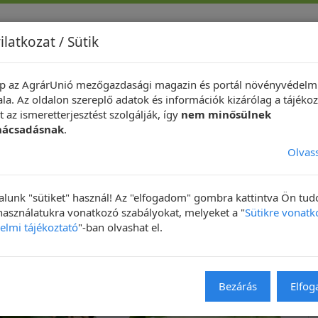
ilatkozat / Sütik
p az AgrárUnió mezőgazdasági magazin és portál növényvédelm
indeközben ...
Hírek
Növényvédelmi Fotópályázat
Technik
la. Az oldalon szereplő adatok és információk kizárólag a tájékoz
 az ismeretterjesztést szolgálják, így
nem minősülnek
pceszár-ormányos (Ceutorhynchus quadridens)
nácsadásnak
.
Olvas
Hirdetés
lunk "sütiket" használ! Az "elfogadom" gombra kattintva Ön tu
 használatukra vonatkozó szabályokat, melyeket a "
Sütikre vonatk
elmi tájékoztató
"-ban olvashat el.
Bezárás
Elfo