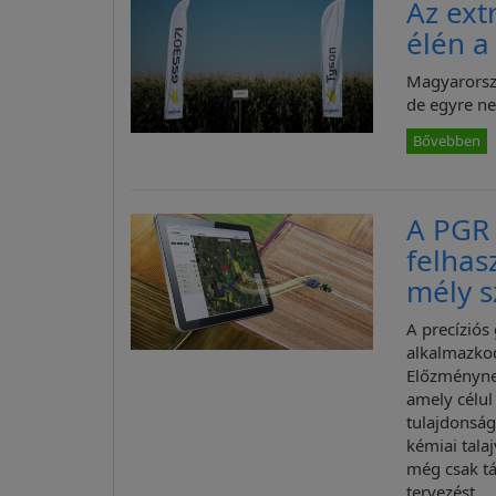
Az ext
élén 
Magyarorsz
de egyre n
Bővebben
A PGR 
felhas
mély 
A precíziós
alkalmazkod
Előzménynek
amely célul
tulajdonság
kémiai tala
még csak t
tervezést.