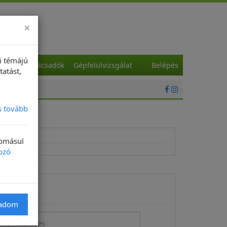
×
i témájú
a
Szaktanácsadók
Gépfelülvizsgálat
Belépés
tatást,
s tovább
domásul
ozó
Keresés
gadom