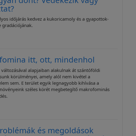
tat?
ályos időjárás kedvez a kukoricamoly és a gyapottok-
 gradációjának.
omina itt, ott, mindenhol
 változásával alapjaiban alakulnak át szántóföldi
unk körülményei, amely alól nem kivétel a
em sem. E terület egyik legnagyobb kihívása a
i növényeink széles körét megbetegítő makrofominás
dés.
problémák és megoldások