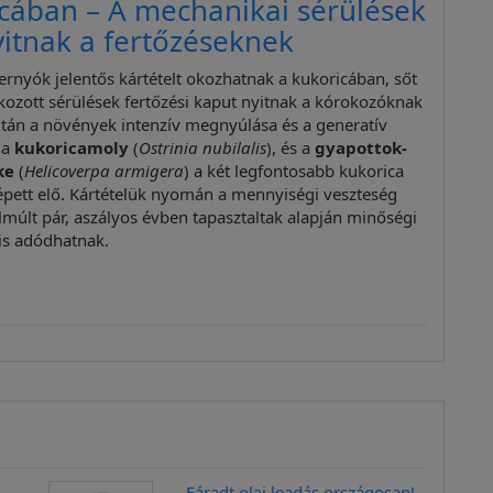
cában – A mechanikai sérülések
yitnak a fertőzéseknek
ernyók jelentős kártételt okozhatnak a kukoricában, sőt
okozott sérülések fertőzési kaput nyitnak a kórokozóknak
 után a növények intenzív megnyúlása és a generatív
 a
kukoricamoly
(
Ostrinia nubilalis
), és a
gyapottok-
ke
(
Helicoverpa armigera
) a két legfontosabb kukorica
épett elő. Kártételük nyomán a mennyiségi veszteség
elmúlt pár, aszályos évben tapasztaltak alapján minőségi
is adódhatnak.
Fáradt olaj leadás országosan!