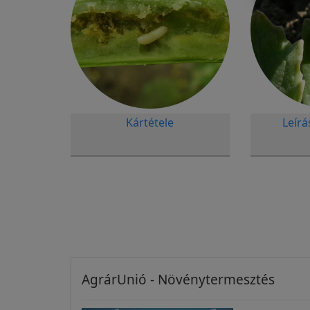
Kártétele
Leírá
AgrárUnió - Növénytermesztés