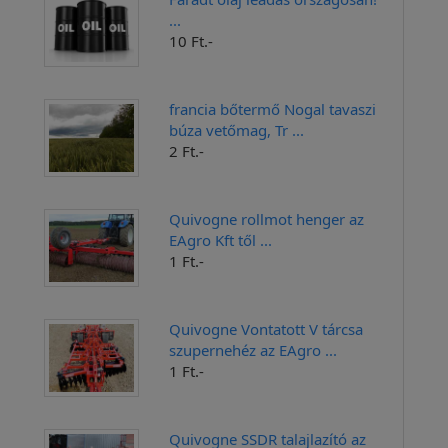
...
10 Ft.-
francia bőtermő Nogal tavaszi
búza vetőmag, Tr ...
2 Ft.-
Quivogne rollmot henger az
EAgro Kft től ...
1 Ft.-
Quivogne Vontatott V tárcsa
szupernehéz az EAgro ...
1 Ft.-
Quivogne SSDR talajlazító az