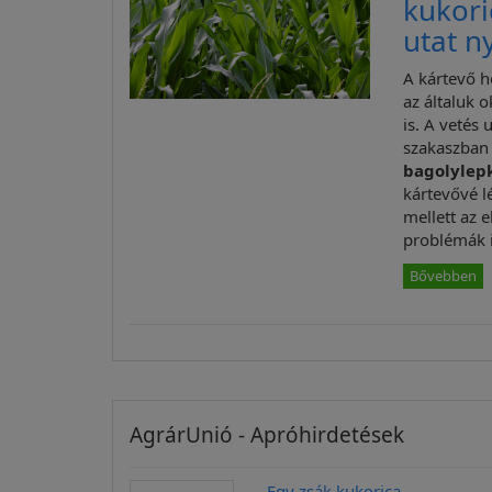
kukori
utat n
A kártevő h
az általuk 
is. A vetés
szakaszban
bagolylep
kártevővé l
mellett az 
problémák 
Bővebben
AgrárUnió - Apróhirdetések
Egy zsák kukorica ...