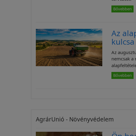
Bővebben
Az ala
kulcsa
Az augusztu
nemcsak a 
alapfeltétele
Bővebben
AgrárUnió - Növényvédelem
Ön ho