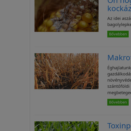
kockáz
Az idei asz
bagolylepke
Bővebben
Makrof
Éghajlatunk
gazdálkodás
növényvédel
szántóföld
megbetege
Bővebben
Toxin