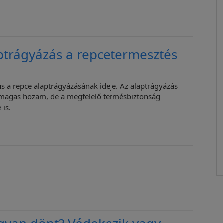
ptrágyázás a repcetermesztés
s a repce alaptrágyázásának ideje. Az alaptrágyázás
magas hozam, de a megfelelő termésbiztonság
 is.
gyan dönt? Védekezik vagy