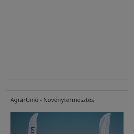
AgrárUnió - Növénytermesztés