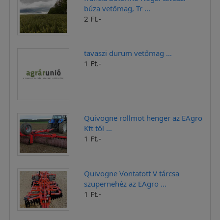
búza vetőmag, Tr ...
2 Ft.-
tavaszi durum vetőmag ...
1 Ft.-
Quivogne rollmot henger az EAgro
Kft től ...
1 Ft.-
Quivogne Vontatott V tárcsa
szupernehéz az EAgro ...
1 Ft.-