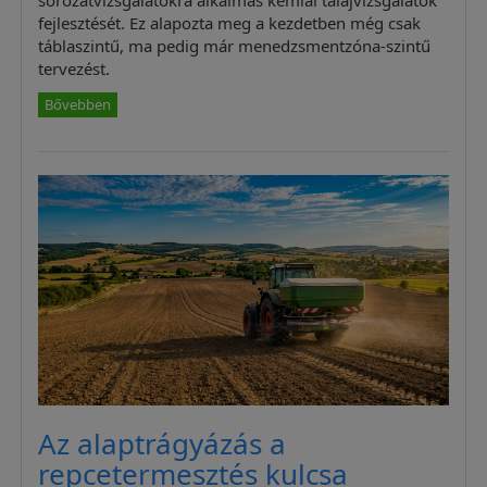
fejlesztését. Ez alapozta meg a kezdetben még csak
táblaszintű, ma pedig már menedzsmentzóna-szintű
tervezést.
Bővebben
Az alaptrágyázás a
repcetermesztés kulcsa