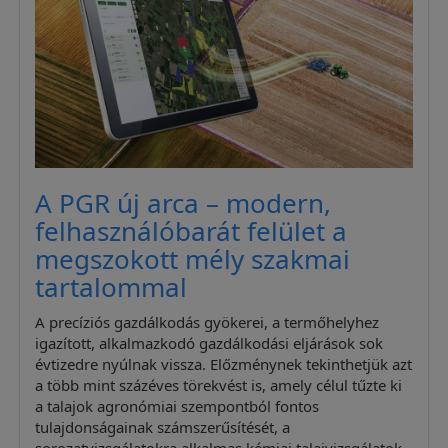
A PGR új arca – modern,
felhasználóbarát felület a
megszokott mély szakmai
tartalommal
A precíziós gazdálkodás gyökerei, a termőhelyhez
igazított, alkalmazkodó gazdálkodási eljárások sok
évtizedre nyúlnak vissza. Előzménynek tekinthetjük azt
a több mint százéves törekvést is, amely célul tűzte ki
a talajok agronómiai szempontból fontos
tulajdonságainak számszerűsítését, a
sorozatvizsgálatokra alkalmas kémiai talajvizsgálatok