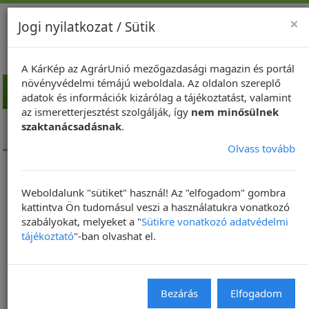
×
Jogi nyilatkozat / Sütik
A KárKép az AgrárUnió mezőgazdasági magazin és portál
növényvédelmi témájú weboldala. Az oldalon szereplő
Toggl
adatok és információk kizárólag a tájékoztatást, valamint
navig
az ismeretterjesztést szolgálják, így
nem minősülnek
Kezdőlap
Repce
A repce rovarkártevői
szaktanácsadásnak
.
Nagy repcebolha (Psylliodes chrysocephala)
Olvass tovább
Weboldalunk "sütiket" használ! Az "elfogadom" gombra
kattintva Ön tudomásul veszi a használatukra vonatkozó
szabályokat, melyeket a "
Sütikre vonatkozó adatvédelmi
tájékoztató
"-ban olvashat el.
Bezárás
Elfogadom