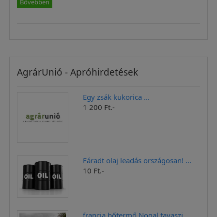
Bővebben
AgrárUnió - Apróhirdetések
Egy zsák kukorica ...
1 200 Ft.-
Fáradt olaj leadás országosan! ...
10 Ft.-
francia bőtermő Nogal tavaszi