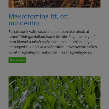
Makrofomina itt, ott,
mindenhol
Éghajlatunk változásával alapjaiban alakulnak át
szántóföldi gazdálkodásunk körülményei, amely alól
nem kivétel a növényvédelem sem. E terület egyik
legnagyobb kihívása a szántóföldi növényeink széles
körét megbetegítő makrofominás megbetegedés.
Bővebben