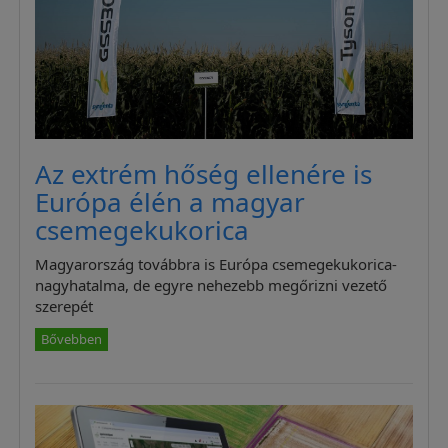
Az extrém hőség ellenére is
Európa élén a magyar
csemegekukorica
Magyarország továbbra is Európa csemegekukorica-
nagyhatalma, de egyre nehezebb megőrizni vezető
szerepét
Bővebben