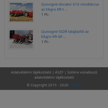
Quivogne discator 610 rövidtárcsa
az EAgro Kft t ...
1 Ft.-
Quivogne SSDR talajlazító az
EAgro Kft től ...
1 Ft.-
Adatvédelmi tájékoztató
|
ÁSZF
|
Sütikre vonatkozó
adatvédelmi tájékoztató
© Copyright 2015 - 2026
KárKép