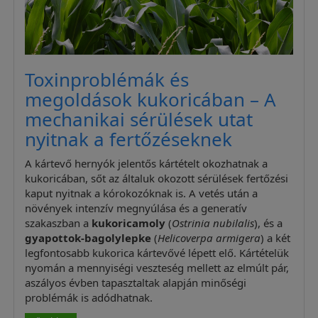
Toxinproblémák és
megoldások kukoricában – A
mechanikai sérülések utat
nyitnak a fertőzéseknek
A kártevő hernyók jelentős kártételt okozhatnak a
kukoricában, sőt az általuk okozott sérülések fertőzési
kaput nyitnak a kórokozóknak is. A vetés után a
növények intenzív megnyúlása és a generatív
szakaszban a
kukoricamoly
(
Ostrinia nubilalis
), és a
gyapottok-bagolylepke
(
Helicoverpa armigera
) a két
legfontosabb kukorica kártevővé lépett elő. Kártételük
nyomán a mennyiségi veszteség mellett az elmúlt pár,
aszályos évben tapasztaltak alapján minőségi
problémák is adódhatnak.