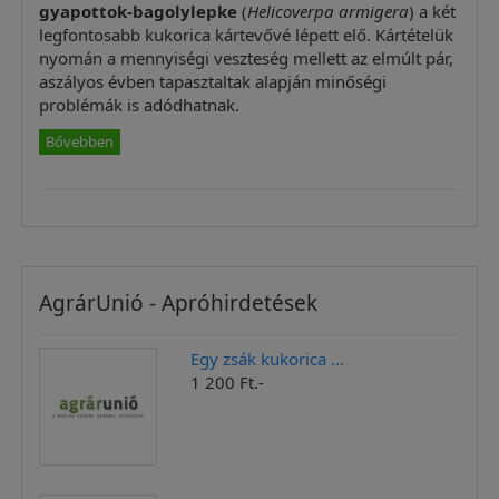
gyapottok-bagolylepke
(
Helicoverpa armigera
) a két
legfontosabb kukorica kártevővé lépett elő. Kártételük
nyomán a mennyiségi veszteség mellett az elmúlt pár,
aszályos évben tapasztaltak alapján minőségi
problémák is adódhatnak.
Bővebben
AgrárUnió - Apróhirdetések
Egy zsák kukorica ...
1 200 Ft.-