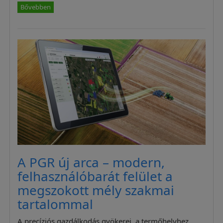
Bővebben
A PGR új arca – modern,
felhasználóbarát felület a
megszokott mély szakmai
tartalommal
A precíziós gazdálkodás gyökerei, a termőhelyhez