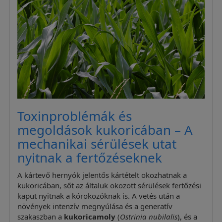
Toxinproblémák és
megoldások kukoricában – A
mechanikai sérülések utat
nyitnak a fertőzéseknek
A kártevő hernyók jelentős kártételt okozhatnak a
kukoricában, sőt az általuk okozott sérülések fertőzési
kaput nyitnak a kórokozóknak is. A vetés után a
növények intenzív megnyúlása és a generatív
szakaszban a
kukoricamoly
(
Ostrinia nubilalis
), és a