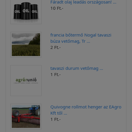
Fáradt olaj leadás országosan! ...
10 Ft.-
francia bőtermő Nogal tavaszi
búza vetőmag, Tr ...
2 Ft.-
tavaszi durum vetőmag ...
1 Ft.-
Quivogne rollmot henger az EAgro
Kft től ...
1 Ft.-