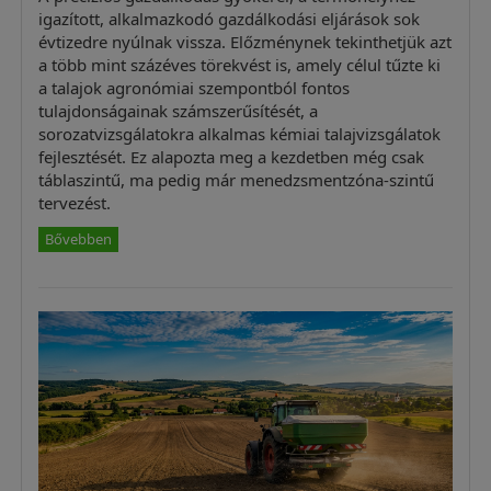
igazított, alkalmazkodó gazdálkodási eljárások sok
évtizedre nyúlnak vissza. Előzménynek tekinthetjük azt
a több mint százéves törekvést is, amely célul tűzte ki
a talajok agronómiai szempontból fontos
tulajdonságainak számszerűsítését, a
sorozatvizsgálatokra alkalmas kémiai talajvizsgálatok
fejlesztését. Ez alapozta meg a kezdetben még csak
táblaszintű, ma pedig már menedzsmentzóna-szintű
tervezést.
Bővebben