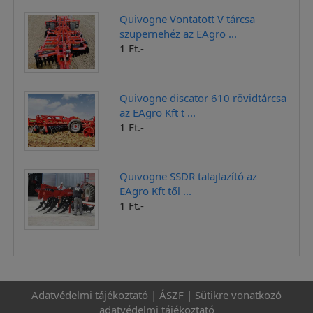
Quivogne Vontatott V tárcsa
szupernehéz az EAgro ...
1 Ft.-
Quivogne discator 610 rövidtárcsa
az EAgro Kft t ...
1 Ft.-
Quivogne SSDR talajlazító az
EAgro Kft től ...
1 Ft.-
Adatvédelmi tájékoztató
|
ÁSZF
|
Sütikre vonatkozó
adatvédelmi tájékoztató