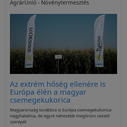
AgrárUnió - Növénytermesztés
Az extrém hőség ellenére is
Európa élén a magyar
csemegekukorica
Magyarország továbbra is Európa csemegekukorica-
nagyhatalma, de egyre nehezebb megőrizni vezető
szerepét