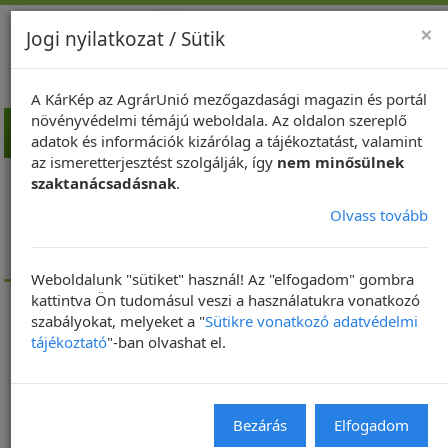
×
Jogi nyilatkozat / Sütik
A KárKép az AgrárUnió mezőgazdasági magazin és portál
növényvédelmi témájú weboldala. Az oldalon szereplő
Toggl
adatok és információk kizárólag a tájékoztatást, valamint
navig
az ismeretterjesztést szolgálják, így
nem minősülnek
Kezdőlap
Napraforgó
szaktanácsadásnak
.
A napraforgó gombabetegségei
Olvass tovább
Alternáriás levél- és szárfoltosság (Alternaria helianthi,
Alternaria helianthinficiens)
Védekezés
Weboldalunk "sütiket" használ! Az "elfogadom" gombra
kattintva Ön tudomásul veszi a használatukra vonatkozó
szabályokat, melyeket a "
Sütikre vonatkozó adatvédelmi
Védekezés az alternáriás levél-
tájékoztató
"-ban olvashat el.
és szárfoltosság kártétele ellen
2018.07.08
2020.01.08
0
Bezárás
Elfogadom
Az alternáriás levél- és szárfoltosság megbetegedés ellen