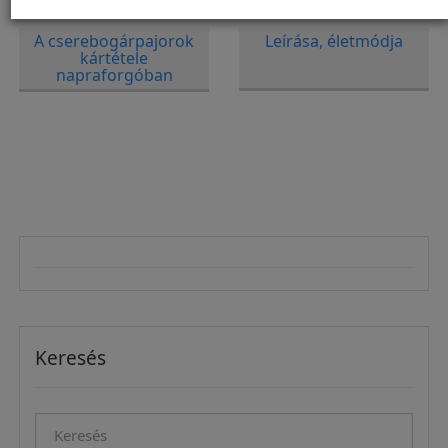
A cserebogárpajorok
Leírása, életmódja
kártétele
napraforgóban
Keresés