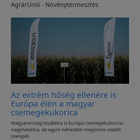
AgrárUnió - Növénytermesztés
Az extrém hőség ellenére is
Európa élén a magyar
csemegekukorica
Magyarország továbbra is Európa csemegekukorica-
nagyhatalma, de egyre nehezebb megőrizni vezető
szerepét