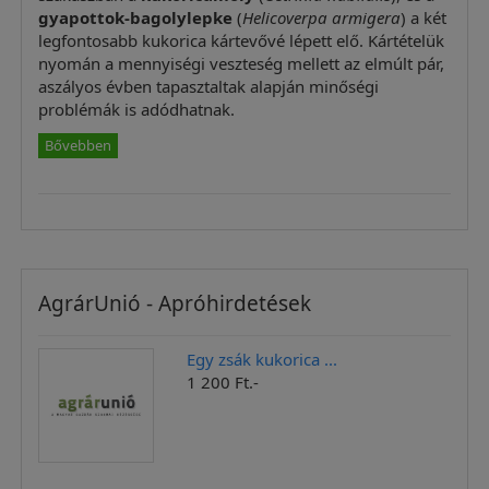
gyapottok-bagolylepke
(
Helicoverpa armigera
) a két
legfontosabb kukorica kártevővé lépett elő. Kártételük
nyomán a mennyiségi veszteség mellett az elmúlt pár,
aszályos évben tapasztaltak alapján minőségi
problémák is adódhatnak.
Bővebben
AgrárUnió - Apróhirdetések
Egy zsák kukorica ...
1 200 Ft.-