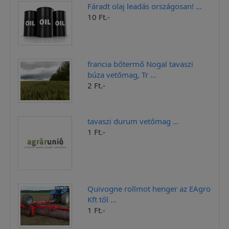
Fáradt olaj leadás országosan! ...
10 Ft.-
francia bőtermő Nogal tavaszi
búza vetőmag, Tr ...
2 Ft.-
tavaszi durum vetőmag ...
1 Ft.-
Quivogne rollmot henger az EAgro
Kft től ...
1 Ft.-