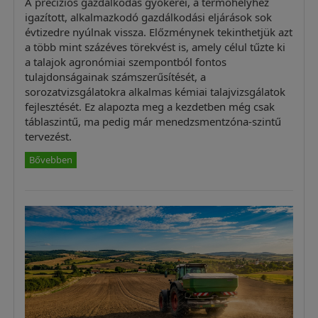
A precíziós gazdálkodás gyökerei, a termőhelyhez
igazított, alkalmazkodó gazdálkodási eljárások sok
évtizedre nyúlnak vissza. Előzménynek tekinthetjük azt
a több mint százéves törekvést is, amely célul tűzte ki
a talajok agronómiai szempontból fontos
tulajdonságainak számszerűsítését, a
sorozatvizsgálatokra alkalmas kémiai talajvizsgálatok
fejlesztését. Ez alapozta meg a kezdetben még csak
táblaszintű, ma pedig már menedzsmentzóna-szintű
tervezést.
Bővebben