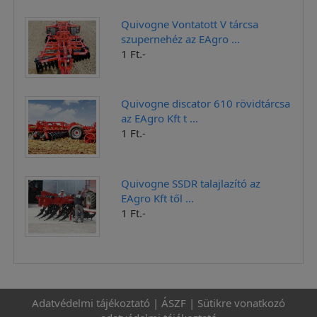
Quivogne Vontatott V tárcsa
szupernehéz az EAgro ...
1 Ft.-
Quivogne discator 610 rövidtárcsa
az EAgro Kft t ...
1 Ft.-
Quivogne SSDR talajlazító az
EAgro Kft től ...
1 Ft.-
Adatvédelmi tájékoztató
|
ÁSZF
|
Sütikre vonatkozó