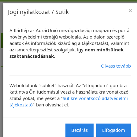
×
Jogi nyilatkozat / Sütik
A KárKép az AgrárUnió mezőgazdasági magazin és portál
növényvédelmi témájú weboldala. Az oldalon szereplő
Toggl
adatok és információk kizárólag a tájékoztatást, valamint
navig
az ismeretterjesztést szolgálják, így
nem minősülnek
Kezdőlap
Napraforgó
A napraforgó rovarkártevői
szaktanácsadásnak
.
Cserebogárpajorok (Melolonthidae)
Olvass tovább
Weboldalunk "sütiket" használ! Az "elfogadom" gombra
kattintva Ön tudomásul veszi a használatukra vonatkozó
szabályokat, melyeket a "
Sütikre vonatkozó adatvédelmi
tájékoztató
"-ban olvashat el.
Bezárás
Elfogadom