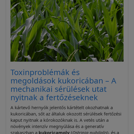
Toxinproblémák és
megoldások kukoricában – A
mechanikai sérülések utat
nyitnak a fertőzéseknek
A kártevő hernyók jelentős kártételt okozhatnak a
kukoricában, sőt az általuk okozott sérülések fertőzési
kaput nyitnak a kórokozóknak is. A vetés után a
növények intenzív megnyúlása és a generatív
szakaszban a
kukoricamoly
(
Ostrinia nubilalis
), és a