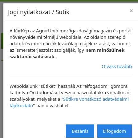
×
Jogi nyilatkozat / Sütik
A KárKép az AgrárUnió mezőgazdasági magazin és portál
növényvédelmi témájú weboldala. Az oldalon szereplő
Toggl
adatok és információk kizárólag a tájékoztatást, valamint
navig
az ismeretterjesztést szolgálják, így
nem minősülnek
Kezdőlap
NapiKép
szaktanácsadásnak
.
Olvass tovább
NapiKép 2021.05.25.
Weboldalunk "sütiket" használ! Az "elfogadom" gombra
2021. 05. 24. | Frissítve: 2021. 05. 25. 05:19
kattintva Ön tudomásul veszi a használatukra vonatkozó
szabályokat, melyeket a "
Sütikre vonatkozó adatvédelmi
NAPIKÉP
tájékoztató
"-ban olvashat el.
Bezárás
Elfogadom