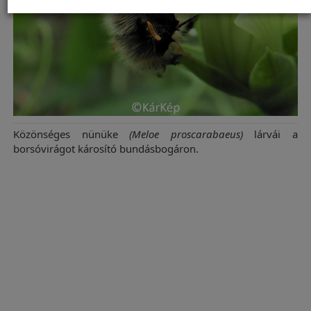
Közönséges nünüke
(Meloe proscarabaeus)
lárvái a
borsóvirágot károsító bundásbogáron.