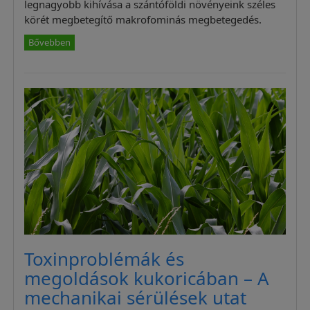
legnagyobb kihívása a szántóföldi növényeink széles
körét megbetegítő makrofominás megbetegedés.
Bővebben
Toxinproblémák és
megoldások kukoricában – A
mechanikai sérülések utat