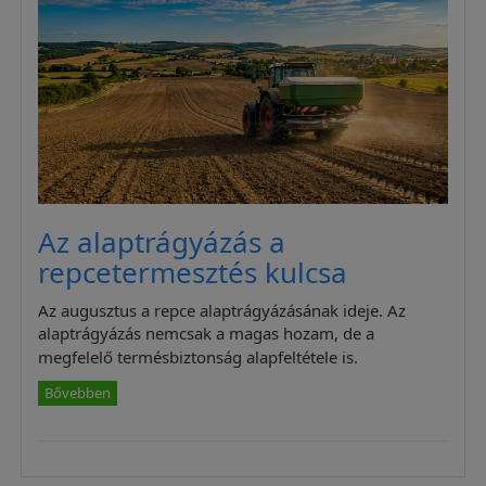
Az alaptrágyázás a
repcetermesztés kulcsa
Az augusztus a repce alaptrágyázásának ideje. Az
alaptrágyázás nemcsak a magas hozam, de a
megfelelő termésbiztonság alapfeltétele is.
Bővebben