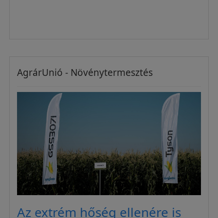
AgrárUnió - Növénytermesztés
Az extrém hőség ellenére is