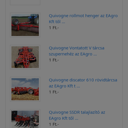
Quivogne rollmot henger az EAgro
Kft től ...
1 Ft.-
Quivogne Vontatott V tárcsa
szupernehéz az EAgro ...
1 Ft.-
Quivogne discator 610 rövidtárcsa
az EAgro Kft t ...
1 Ft.-
Quivogne SSDR talajlazító az
EAgro Kft től ...
1 Ft.-