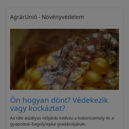
AgrárUnió - Növényvédelem
Ön hogyan dönt? Védekezik
vagy kockáztat?
Az idei aszályos időjárás kedvez a kukoricamoly és a
gyapottok-bagolylepke gradációjának.