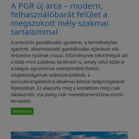
A PGR új arca – modern,
felhasználóbarát felület a
megszokott mély szakmai
tartalommal
A precíziós gazdálkodás gyökerei, a termőhelyhez
igazított, alkalmazkodó gazdálkodási eljárások sok
évtizedre nyúlnak vissza. Előzménynek tekinthetjük azt
a több mint százéves törekvést is, amely célul tűzte ki
a talajok agronómiai szempontból fontos
tulajdonságainak számszerűsítését, a
sorozatvizsgálatokra alkalmas kémiai talajvizsgálatok
fejlesztését. Ez alapozta meg a kezdetben még csak
táblaszintű, ma pedig már menedzsmentzóna-szintű
tervezést.
Bővebben