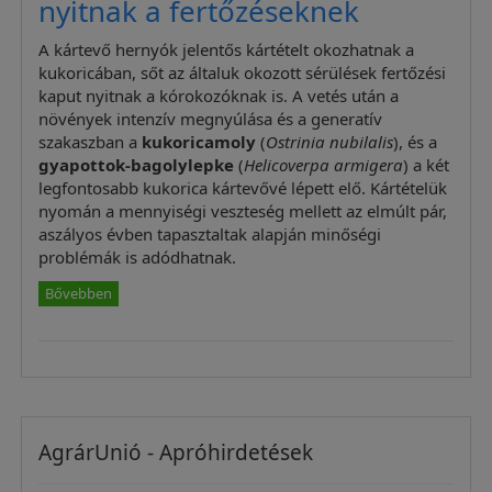
nyitnak a fertőzéseknek
A kártevő hernyók jelentős kártételt okozhatnak a
kukoricában, sőt az általuk okozott sérülések fertőzési
kaput nyitnak a kórokozóknak is. A vetés után a
növények intenzív megnyúlása és a generatív
szakaszban a
kukoricamoly
(
Ostrinia nubilalis
), és a
gyapottok-bagolylepke
(
Helicoverpa armigera
) a két
legfontosabb kukorica kártevővé lépett elő. Kártételük
nyomán a mennyiségi veszteség mellett az elmúlt pár,
aszályos évben tapasztaltak alapján minőségi
problémák is adódhatnak.
Bővebben
AgrárUnió - Apróhirdetések