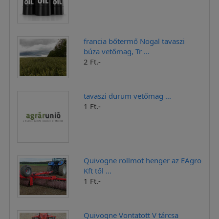
francia bőtermő Nogal tavaszi
búza vetőmag, Tr ...
2 Ft.-
tavaszi durum vetőmag ...
1 Ft.-
Quivogne rollmot henger az EAgro
Kft től ...
1 Ft.-
Quivogne Vontatott V tárcsa