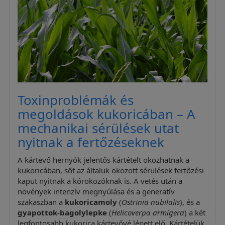
Toxinproblémák és
megoldások kukoricában – A
mechanikai sérülések utat
nyitnak a fertőzéseknek
A kártevő hernyók jelentős kártételt okozhatnak a
kukoricában, sőt az általuk okozott sérülések fertőzési
kaput nyitnak a kórokozóknak is. A vetés után a
növények intenzív megnyúlása és a generatív
szakaszban a
kukoricamoly
(
Ostrinia nubilalis
), és a
gyapottok-bagolylepke
(
Helicoverpa armigera
) a két
legfontosabb kukorica kártevővé lépett elő. Kártételük