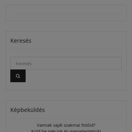
Keresés
Képbeküldés
Vannak saját szakmai fotóid?
Küld be nekünk és megjelentetjük!