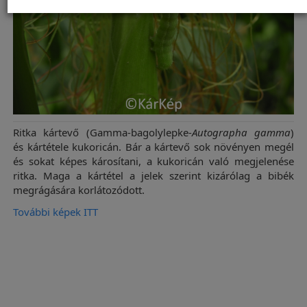
Ritka kártevő (Gamma-bagolylepke-
Autographa gamma
)
és kártétele kukoricán. Bár a kártevő sok növényen megél
és sokat képes károsítani, a kukoricán való megjelenése
ritka. Maga a kártétel a jelek szerint kizárólag a bibék
megrágására korlátozódott.
További képek ITT