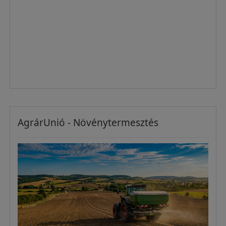
AgrárUnió - Növénytermesztés