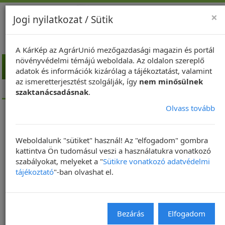
×
Jogi nyilatkozat / Sütik
A KárKép az AgrárUnió mezőgazdasági magazin és portál
növényvédelmi témájú weboldala. Az oldalon szereplő
Toggl
adatok és információk kizárólag a tájékoztatást, valamint
navig
az ismeretterjesztést szolgálják, így
nem minősülnek
Kezdőlap
NapiKép
szaktanácsadásnak
.
Olvass tovább
NapiKép 2020.07.09.
Weboldalunk "sütiket" használ! Az "elfogadom" gombra
2020. 07. 08. | Frissítve: 2020. 07. 09. 05:13
kattintva Ön tudomásul veszi a használatukra vonatkozó
szabályokat, melyeket a "
Sütikre vonatkozó adatvédelmi
NAPIKÉP
tájékoztató
"-ban olvashat el.
Bezárás
Elfogadom