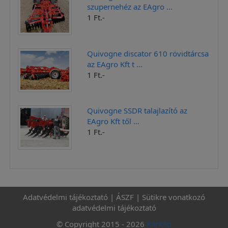
szupernehéz az EAgro ...
1 Ft.-
Quivogne discator 610 rövidtárcsa
az EAgro Kft t ...
1 Ft.-
Quivogne SSDR talajlazító az
EAgro Kft től ...
1 Ft.-
Adatvédelmi tájékoztató
|
ÁSZF
|
Sütikre vonatkozó
adatvédelmi tájékoztató
© Copyright 2015 - 2026
KárKép