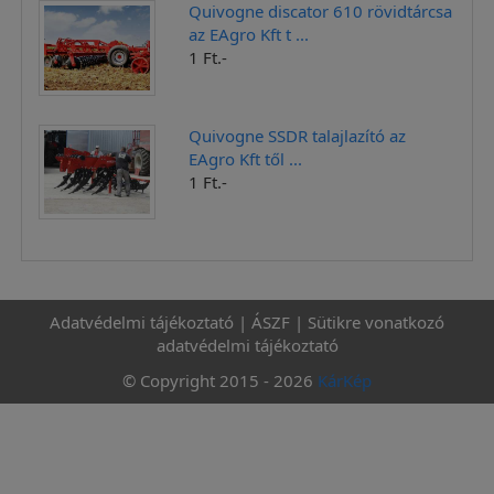
Quivogne discator 610 rövidtárcsa
az EAgro Kft t ...
1 Ft.-
Quivogne SSDR talajlazító az
EAgro Kft től ...
1 Ft.-
Adatvédelmi tájékoztató
|
ÁSZF
|
Sütikre vonatkozó
adatvédelmi tájékoztató
© Copyright 2015 - 2026
KárKép