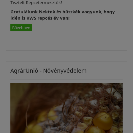
Tisztelt Repcetermesztők!
Gratulálunk Nektek és büszkék vagyunk, hogy
idén is KWS repcés év van!
Bővebben
AgrárUnió - Növényvédelem