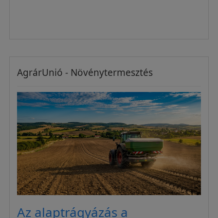
AgrárUnió - Növénytermesztés
Az alaptrágyázás a