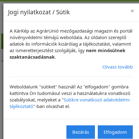
×
Jogi nyilatkozat / Sütik
A KárKép az AgrárUnió mezőgazdasági magazin és portál
növényvédelmi témájú weboldala. Az oldalon szereplő
Toggl
adatok és információk kizárólag a tájékoztatást, valamint
navig
az ismeretterjesztést szolgálják, így
nem minősülnek
Kezdőlap
NapiKép
szaktanácsadásnak
.
Olvass tovább
NapiKép 2020.07.08.
Weboldalunk "sütiket" használ! Az "elfogadom" gombra
2020. 07. 08. | Frissítve: 2020. 07. 08. 06:58
kattintva Ön tudomásul veszi a használatukra vonatkozó
szabályokat, melyeket a "
Sütikre vonatkozó adatvédelmi
NAPIKÉP
tájékoztató
"-ban olvashat el.
Bezárás
Elfogadom