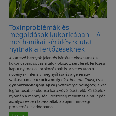
Toxinproblémák és
megoldások kukoricában – A
mechanikai sérülések utat
nyitnak a fertőzéseknek
A kártevő hernyók jelentős kártételt okozhatnak a
kukoricában, sőt az általuk okozott sérülések fertőzési
kaput nyitnak a kórokozóknak is. A vetés után a
növények intenzív megnyúlása és a generatív
szakaszban a
kukoricamoly
(
Ostrinia nubilalis
), és a
gyapottok-bagolylepke
(
Helicoverpa armigera
) a két
legfontosabb kukorica kártevővé lépett elő. Kártételük
nyomán a mennyiségi veszteség mellett az elmúlt pár,
aszályos évben tapasztaltak alapján minőségi
problémák is adódhatnak.
Bővebben