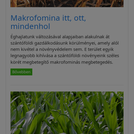
Makrofomina itt, ott,
mindenhol
Éghajlatunk változásával alapjaiban alakulnak át
szántóföldi gazdálkodásunk körülményei, amely alól
nem kivétel a növényvédelem sem. E terület egyik
legnagyobb kihívása a szántóföldi növényeink széles
körét megbetegítő makrofominás megbetegedés.
Bővebben