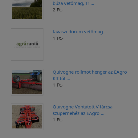
búza vetőmag, Tr ...
2 Ft.-
tavaszi durum vetőmag ...
1 Ft.-
Quivogne rollmot henger az EAgro
Kft től ...
1 Ft.-
Quivogne Vontatott V tárcsa
szupernehéz az EAgro ...
1 Ft.-