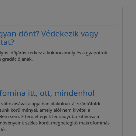
gyan dönt? Védekezik vagy
tat?
ályos időjárás kedvez a kukoricamoly és a gyapottok-
 gradációjának.
omina itt, ott, mindenhol
 változásával alapjaiban alakulnak át szántóföldi
unk körülményei, amely alól nem kivétel a
em sem. E terület egyik legnagyobb kihívása a
i növényeink széles körét megbetegítő makrofominás
dés.