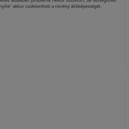
pedés általában probléma nélkül összeforr, de elősegítheti
nyílik" akkor csökkentheti a növény állóképességét.