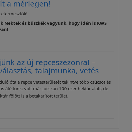
ít a mérlegen!
pcetermesztők!
k Nektek és büszkék vagyunk, hogy idén is KWS
van!
jünk az új repceszezonra! –
választás, talajmunka, vetés
duló óta a repce vetésterületét tekintve több csúcsot és
is átéltünk: volt már jócskán 100 ezer hektár alatt, de
tár fölött is a betakarított terület.