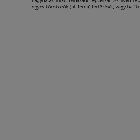
Fagyhatás miatt felhasadt repceszár. Az ilyen re
egyes kórokozók (pl. fóma) fertőzését, vagy ha "ki