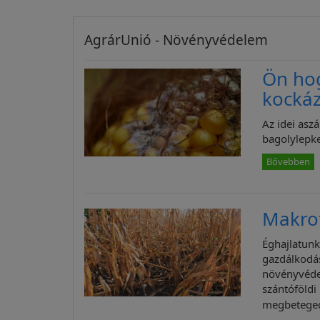
AgrárUnió - Növényvédelem
Ön ho
kockáz
Az idei asz
bagolylepke
Bővebben
Makrof
Éghajlatunk
gazdálkodás
növényvédel
szántóföld
megbetege