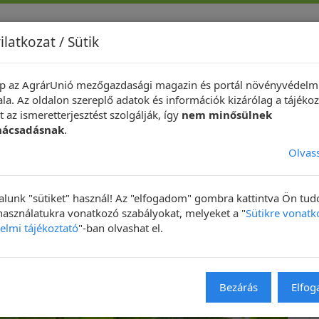
ilatkozat / Sütik
p az AgrárUnió mezőgazdasági magazin és portál növényvédelm
indeközben ...
Hírek
Növényvédelmi Fotópályázat
Technik
la. Az oldalon szereplő adatok és információk kizárólag a tájékoz
 az ismeretterjesztést szolgálják, így
nem minősülnek
nácsadásnak
.
Olvas
lunk "sütiket" használ! Az "elfogadom" gombra kattintva Ön tu
 használatukra vonatkozó szabályokat, melyeket a "
Sütikre vonatk
elmi tájékoztató
"-ban olvashat el.
NAPIKÉP
Bezárás
Elfo