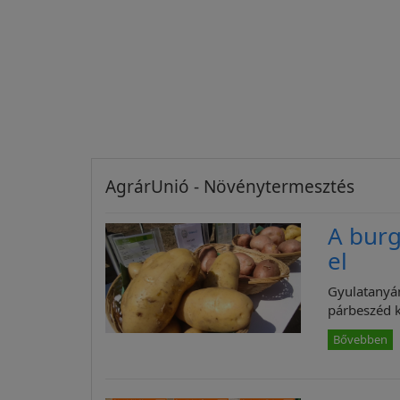
AgrárUnió - Növénytermesztés
A burg
el
Gyulatanyán
párbeszéd k
Bővebben