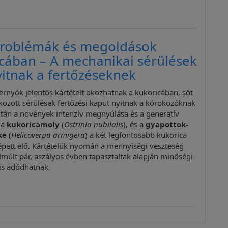
problémák és megoldások
cában – A mechanikai sérülések
yitnak a fertőzéseknek
ernyók jelentős kártételt okozhatnak a kukoricában, sőt
okozott sérülések fertőzési kaput nyitnak a kórokozóknak
 után a növények intenzív megnyúlása és a generatív
 a
kukoricamoly
(
Ostrinia nubilalis
), és a
gyapottok-
ke
(
Helicoverpa armigera
) a két legfontosabb kukorica
épett elő. Kártételük nyomán a mennyiségi veszteség
elmúlt pár, aszályos évben tapasztaltak alapján minőségi
is adódhatnak.