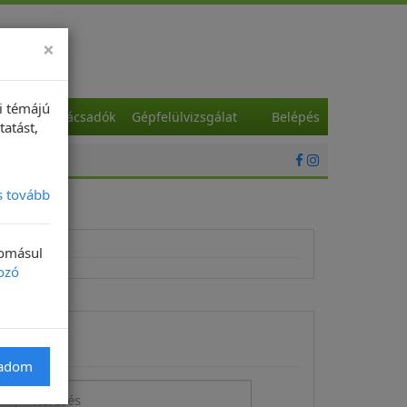
×
i témájú
a
Szaktanácsadók
Gépfelülvizsgálat
Belépés
tatást,
s tovább
domásul
ozó
Keresés
gadom