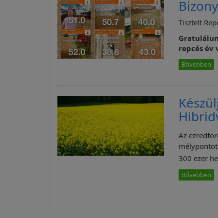
Bizony
Tisztelt Re
Gratulálun
repcés év 
Bővebben
Készül
Hibrid
Az ezredfor
mélypontot 
300 ezer hek
Bővebben