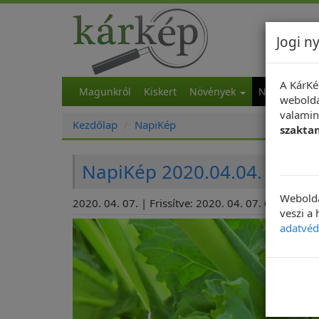
Jogi ny
A KárKé
Magunkról
Kiskert
Növények
NapiKép
M
webolda
valamint
Kezdőlap
NapiKép
szakta
NapiKép 2020.04.04.
Webolda
2020. 04. 07. | Frissítve: 2020. 04. 07. 09:49
veszi a
adatvéd