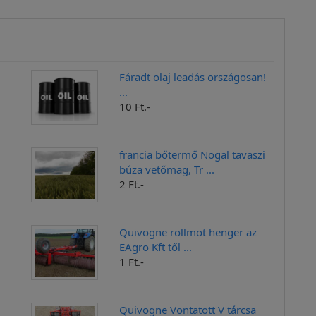
Fáradt olaj leadás országosan!
...
10 Ft.-
francia bőtermő Nogal tavaszi
búza vetőmag, Tr ...
2 Ft.-
Quivogne rollmot henger az
EAgro Kft től ...
1 Ft.-
Quivogne Vontatott V tárcsa