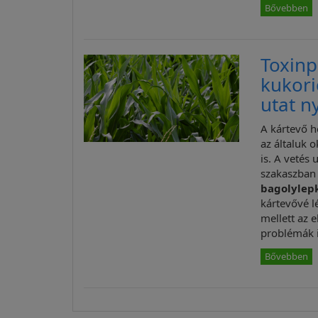
Bővebben
Toxin
kukori
utat n
A kártevő h
az általuk 
is. A vetés
szakaszban
bagolylep
kártevővé l
mellett az 
problémák 
Bővebben