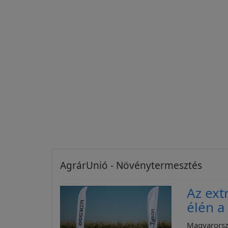
AgrárUnió - Növénytermesztés
Az ext
élén 
Magyarorsz