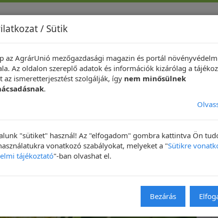
ilatkozat / Sütik
p az AgrárUnió mezőgazdasági magazin és portál növényvédelm
indeközben ...
Hírek
Növényvédelmi Fotópályázat
Technik
la. Az oldalon szereplő adatok és információk kizárólag a tájékoz
 az ismeretterjesztést szolgálják, így
nem minősülnek
nácsadásnak
.
Olvas
lunk "sütiket" használ! Az "elfogadom" gombra kattintva Ön tu
 használatukra vonatkozó szabályokat, melyeket a "
Sütikre vonatk
elmi tájékoztató
"-ban olvashat el.
NAPIKÉP
Bezárás
Elfo