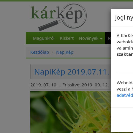
Jogi ny
A KárKé
Magunkról
Kiskert
Növények
NapiKép
M
webolda
valamint
Kezdőlap
NapiKép
szakta
NapiKép 2019.07.11.
Webolda
2019. 07. 10. | Frissítve: 2019. 09. 12. 14:04
veszi a
adatvéd