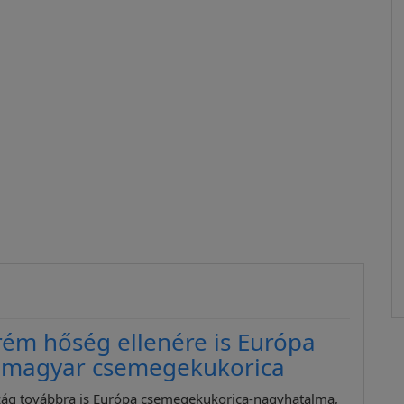
rém hőség ellenére is Európa
a magyar csemegekukorica
ág továbbra is Európa csemegekukorica-nagyhatalma,