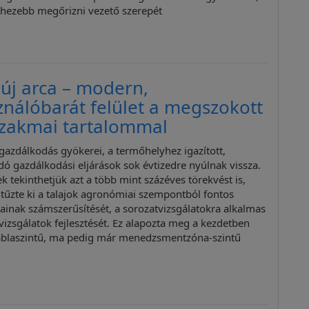
ehezebb megőrizni vezető szerepét
új arca – modern,
ználóbarát felület a megszokott
szakmai tartalommal
 gazdálkodás gyökerei, a termőhelyhez igazított,
ó gazdálkodási eljárások sok évtizedre nyúlnak vissza.
 tekinthetjük azt a több mint százéves törekvést is,
 tűzte ki a talajok agronómiai szempontból fontos
ainak számszerűsítését, a sorozatvizsgálatokra alkalmas
jvizsgálatok fejlesztését. Ez alapozta meg a kezdetben
áblaszintű, ma pedig már menedzsmentzóna-szintű