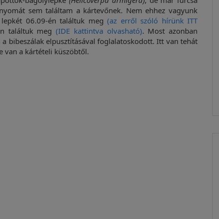
apottok-bagolylepke
(Helicoverpa armigera)
, de már furcsa
ég nyomát sem találtam a kártevőnek. Nem ehhez vagyunk
ő lepkét 06.09-én találtuk meg
(az erről szóló hírünk ITT
án találtuk meg
(IDE kattintva olvasható)
. Most azonban
n a bibeszálak elpusztításával foglalatoskodott. Itt van tehát
van a kártételi küszöbtől.