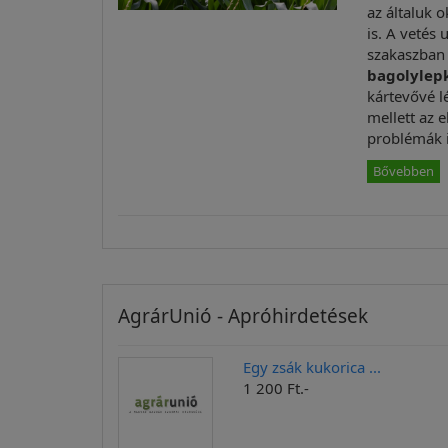
az általuk 
is. A vetés
szakaszban
bagolylep
kártevővé l
mellett az 
problémák 
Bővebben
AgrárUnió - Apróhirdetések
Egy zsák kukorica ...
1 200 Ft.-