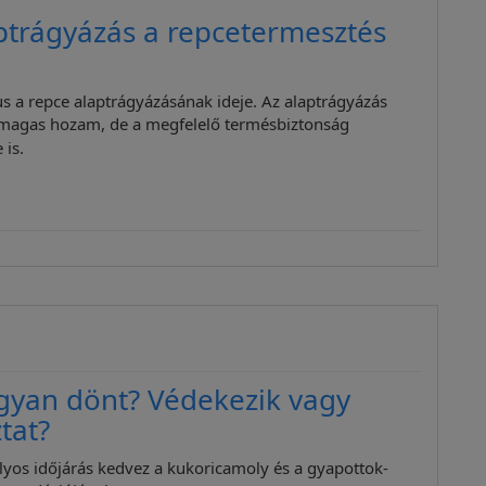
ptrágyázás a repcetermesztés
s a repce alaptrágyázásának ideje. Az alaptrágyázás
magas hozam, de a megfelelő termésbiztonság
 is.
gyan dönt? Védekezik vagy
tat?
ályos időjárás kedvez a kukoricamoly és a gyapottok-