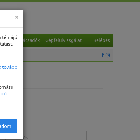
×
i témájú
a
Szaktanácsadók
Gépfelülvizsgálat
Belépés
tatást,
s tovább
domásul
ozó
Keresés
gadom