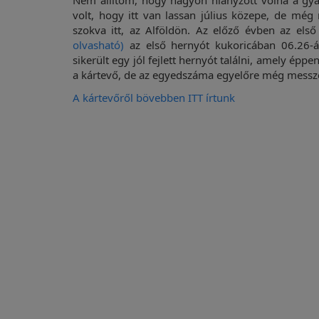
Nem állítom, hogy nagyon hiányzott volna a gy
volt, hogy itt van lassan július közepe, de m
szokva itt, az Alföldön. Az előző évben az els
olvasható)
az első hernyót kukoricában 06.26-
sikerült egy jól fejlett hernyót találni, amely éppe
a kártevő, de az egyedszáma egyelőre még messze 
A kártevőről bövebben ITT írtunk