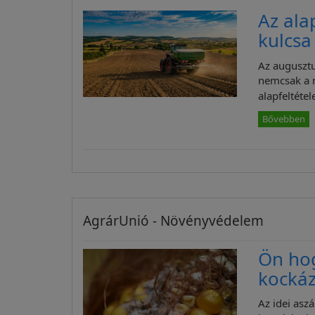
Az ala
kulcsa
Az augusztu
nemcsak a 
alapfeltétele
Bővebben
AgrárUnió - Növényvédelem
Ön ho
kockáz
Az idei asz