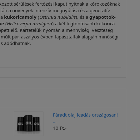
okozott sérülések fertőzési kaput nyitnak a kórokozóknak
 után a növények intenzív megnyúlása és a generatív
 a
kukoricamoly
(
Ostrinia nubilalis
), és a
gyapottok-
ke
(
Helicoverpa armigera
) a két legfontosabb kukorica
épett elő. Kártételük nyomán a mennyiségi veszteség
elmúlt pár, aszályos évben tapasztaltak alapján minőségi
is adódhatnak.
Fáradt olaj leadás országosan!
...
10 Ft.-