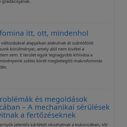
 gradációjának.
omina itt, ott, mindenhol
 változásával alapjaiban alakulnak át szántóföldi
unk körülményei, amely alól nem kivétel a
em sem. E terület egyik legnagyobb kihívása a
i növényeink széles körét megbetegítő makrofominás
dés.
problémák és megoldások
cában – A mechanikai sérülések
yitnak a fertőzéseknek
ernyók jelentős kártételt okozhatnak a kukoricában, sőt