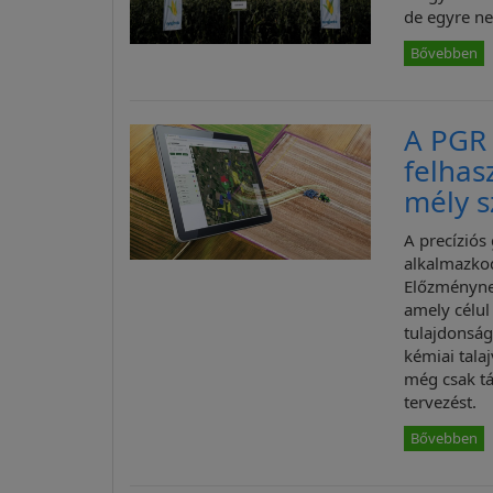
de egyre n
Bővebben
A PGR 
felhas
mély 
A precíziós
alkalmazkod
Előzménynek
amely célul
tulajdonság
kémiai tala
még csak t
tervezést.
Bővebben