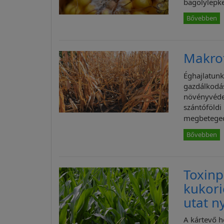
bagolylepke
Bővebben
Makrof
Éghajlatunk
gazdálkodás
növényvédel
szántóföld
megbetege
Bővebben
Toxin
kukori
utat n
A kártevő h