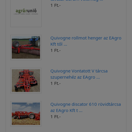
1 Ft.-
Quivogne rollmot henger az EAgro
Kft től ...
1 Ft.-
Quivogne Vontatott V tárcsa
szupernehéz az EAgro ...
1 Ft.-
Quivogne discator 610 rövidtárcsa
az EAgro Kft t ...
1 Ft.-