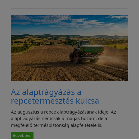
Az alaptrágyázás a
repcetermesztés kulcsa
Az augusztus a repce alaptrágyázásának ideje. Az
alaptrágyázás nemcsak a magas hozam, de a
megfelelő termésbiztonság alapfeltétele is.
Bővebben