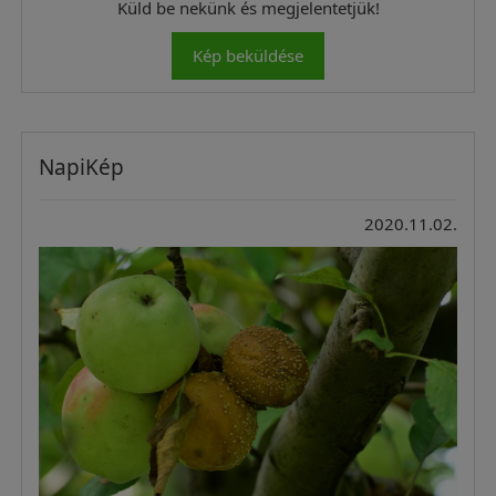
Küld be nekünk és megjelentetjük!
Kép beküldése
NapiKép
2020.11.02.