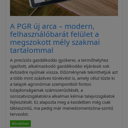
A PGR új arca – modern,
felhasználóbarát felület a
megszokott mély szakmai
tartalommal
A precíziós gazdálkodás gyökerei, a termőhelyhez
igazított, alkalmazkodó gazdálkodási eljárások sok
évtizedre nyúlnak vissza. Előzménynek tekinthetjük azt
a több mint százéves törekvést is, amely célul tűzte ki
a talajok agronómiai szempontból fontos
tulajdonságainak számszerűsítését, a
sorozatvizsgálatokra alkalmas kémiai talajvizsgálatok
fejlesztését. Ez alapozta meg a kezdetben még csak
táblaszintű, ma pedig már menedzsmentzóna-szintű
tervezést.
Bővebben