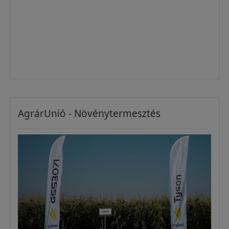
AgrárUnió - Növénytermesztés