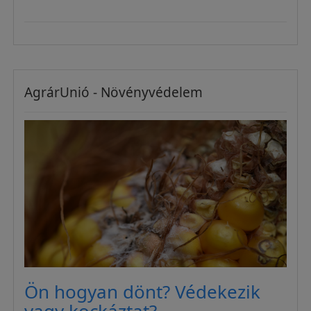
AgrárUnió - Növényvédelem
Ön hogyan dönt? Védekezik