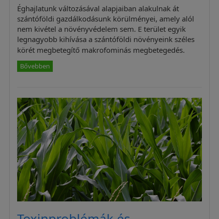
Éghajlatunk változásával alapjaiban alakulnak át
szántóföldi gazdálkodásunk körülményei, amely alól
nem kivétel a növényvédelem sem. E terület egyik
legnagyobb kihívása a szántóföldi növényeink széles
körét megbetegítő makrofominás megbetegedés.
Bővebben
Toxinproblémák és