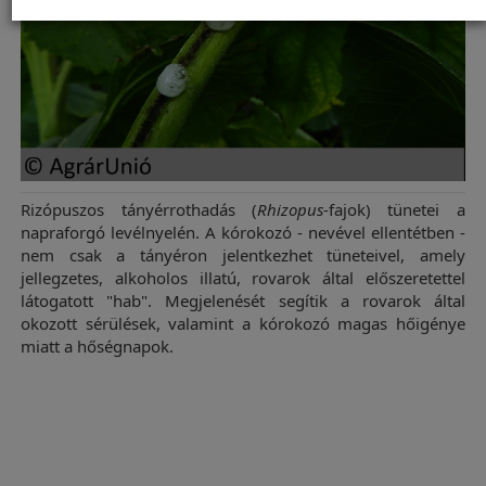
Rizópuszos tányérrothadás (
Rhizopus
-fajok) tünetei a
napraforgó levélnyelén. A kórokozó - nevével ellentétben -
nem csak a tányéron jelentkezhet tüneteivel, amely
jellegzetes, alkoholos illatú, rovarok által előszeretettel
látogatott "hab". Megjelenését segítik a rovarok által
okozott sérülések, valamint a kórokozó magas hőigénye
miatt a hőségnapok.