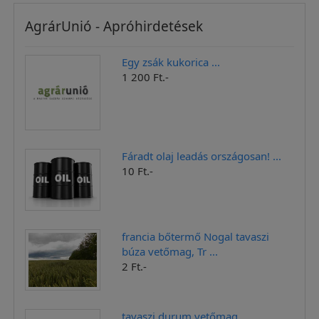
AgrárUnió - Apróhirdetések
Egy zsák kukorica ...
1 200 Ft.-
Fáradt olaj leadás országosan! ...
10 Ft.-
francia bőtermő Nogal tavaszi
búza vetőmag, Tr ...
2 Ft.-
tavaszi durum vetőmag ...