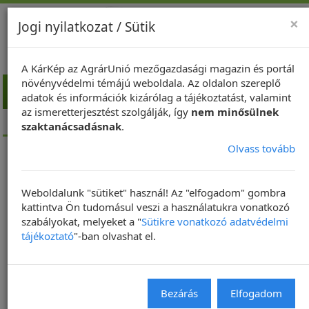
×
Jogi nyilatkozat / Sütik
A KárKép az AgrárUnió mezőgazdasági magazin és portál
növényvédelmi témájú weboldala. Az oldalon szereplő
Toggl
adatok és információk kizárólag a tájékoztatást, valamint
navig
az ismeretterjesztést szolgálják, így
nem minősülnek
Kezdőlap
NapiKép
szaktanácsadásnak
.
Olvass tovább
NapiKép 2018.08.14.
Weboldalunk "sütiket" használ! Az "elfogadom" gombra
2018. 08. 13. | Frissítve: 2019. 10. 07. 17:24
kattintva Ön tudomásul veszi a használatukra vonatkozó
szabályokat, melyeket a "
Sütikre vonatkozó adatvédelmi
NAPIKÉP
tájékoztató
"-ban olvashat el.
Bezárás
Elfogadom