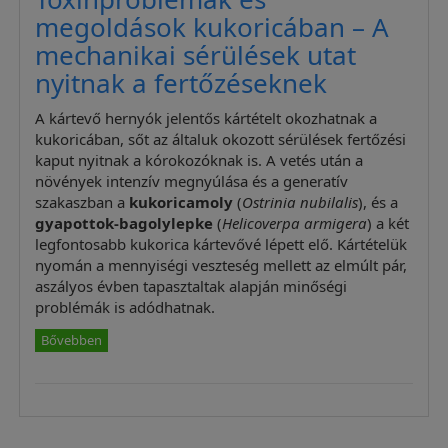
megoldások kukoricában – A
mechanikai sérülések utat
nyitnak a fertőzéseknek
A kártevő hernyók jelentős kártételt okozhatnak a
kukoricában, sőt az általuk okozott sérülések fertőzési
kaput nyitnak a kórokozóknak is. A vetés után a
növények intenzív megnyúlása és a generatív
szakaszban a
kukoricamoly
(
Ostrinia nubilalis
), és a
gyapottok-bagolylepke
(
Helicoverpa armigera
) a két
legfontosabb kukorica kártevővé lépett elő. Kártételük
nyomán a mennyiségi veszteség mellett az elmúlt pár,
aszályos évben tapasztaltak alapján minőségi
problémák is adódhatnak.
Bővebben