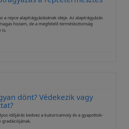
s a repce alaptrágyázásának ideje. Az alaptrágyázás
magas hozam, de a megfelelő termésbiztonság
 is.
gyan dönt? Védekezik vagy
tat?
ályos időjárás kedvez a kukoricamoly és a gyapottok-
 gradációjának.