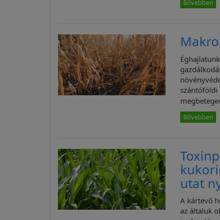
Bővebben
Makrof
Éghajlatunk
gazdálkodás
növényvédel
szántóföld
megbetege
Bővebben
Toxin
kukori
utat n
A kártevő h
az általuk 