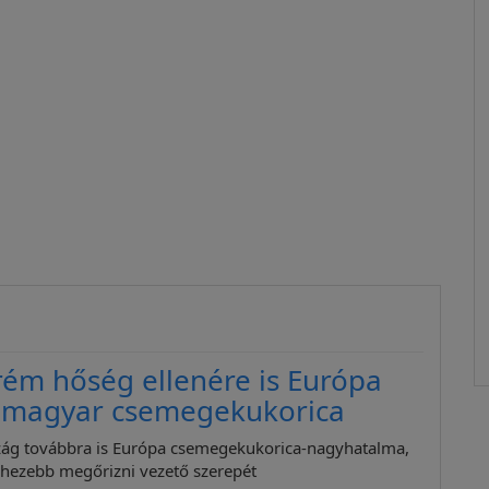
rém hőség ellenére is Európa
a magyar csemegekukorica
ág továbbra is Európa csemegekukorica-nagyhatalma,
ehezebb megőrizni vezető szerepét