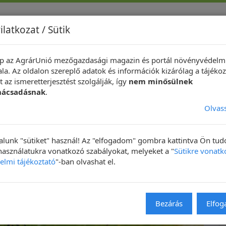
ilatkozat / Sütik
p az AgrárUnió mezőgazdasági magazin és portál növényvédelm
indeközben ...
Hírek
Növényvédelmi Fotópályázat
Technik
la. Az oldalon szereplő adatok és információk kizárólag a tájékoz
 az ismeretterjesztést szolgálják, így
nem minősülnek
nácsadásnak
.
Olvas
lunk "sütiket" használ! Az "elfogadom" gombra kattintva Ön tu
 használatukra vonatkozó szabályokat, melyeket a "
Sütikre vonatk
elmi tájékoztató
"-ban olvashat el.
NAPIKÉP
Bezárás
Elfo