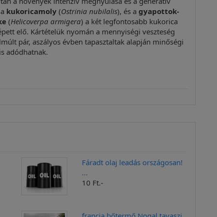
 után a növények intenzív megnyúlása és a generatív
 a
kukoricamoly
(
Ostrinia nubilalis
), és a
gyapottok-
ke
(
Helicoverpa armigera
) a két legfontosabb kukorica
épett elő. Kártételük nyomán a mennyiségi veszteség
elmúlt pár, aszályos évben tapasztaltak alapján minőségi
is adódhatnak.
Fáradt olaj leadás országosan!
...
10 Ft.-
francia bőtermő Nogal tavaszi