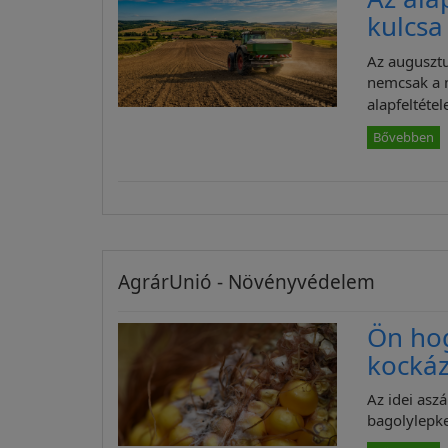
kulcsa
Az augusztu
nemcsak a 
alapfeltétele
Bővebben
AgrárUnió - Növényvédelem
Ön ho
kockáz
Az idei asz
bagolylepke