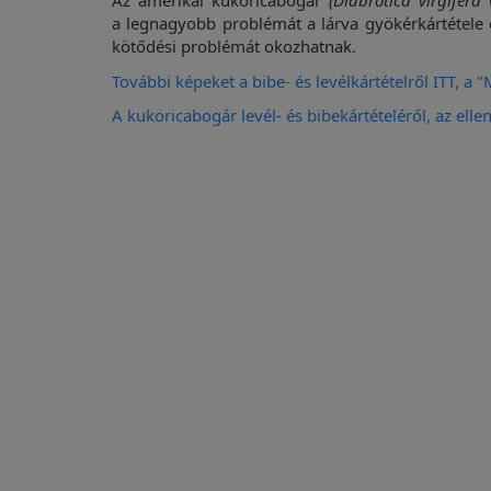
Az amerikai kukoricabogár
(Diabrotica virgifera 
a legnagyobb problémát a lárva gyökérkártétele 
kötődési problémát okozhatnak.
További képeket a bibe- és levélkártételről ITT, a 
A kukoricabogár levél- és bibekártételéről, az ell