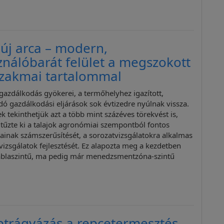
új arca – modern,
ználóbarát felület a megszokott
szakmai tartalommal
 gazdálkodás gyökerei, a termőhelyhez igazított,
ó gazdálkodási eljárások sok évtizedre nyúlnak vissza.
 tekinthetjük azt a több mint százéves törekvést is,
 tűzte ki a talajok agronómiai szempontból fontos
ainak számszerűsítését, a sorozatvizsgálatokra alkalmas
jvizsgálatok fejlesztését. Ez alapozta meg a kezdetben
áblaszintű, ma pedig már menedzsmentzóna-szintű
ptrágyázás a repcetermesztés