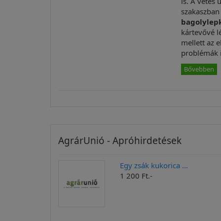
is. A vetés
szakaszban
bagolylep
kártevővé l
mellett az 
problémák 
Bővebben
AgrárUnió - Apróhirdetések
Egy zsák kukorica ...
1 200 Ft.-