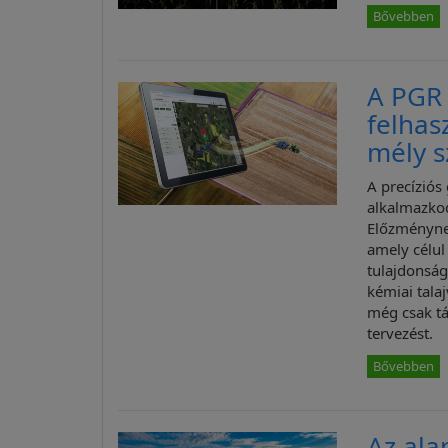
Bővebben
A PGR 
felhas
mély 
A precíziós
alkalmazkod
Előzménynek
amely célul
tulajdonság
kémiai tala
még csak t
tervezést.
Bővebben
Az ala