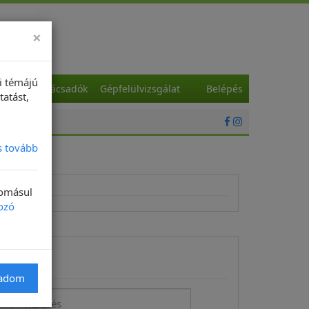
×
i témájú
a
Szaktanácsadók
Gépfelülvizsgálat
Belépés
tatást,
s tovább
domásul
ozó
Keresés
gadom