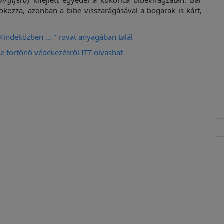
virgifera)
kifejlett egyedei a kukorica bibevirágzatán. Bár
okozza, azonban a bibe visszarágásával a bogarak is kárt,
"Mindeközben ... " rovat anyagában talál
ene törtőnő védekezésről ITT olvashat