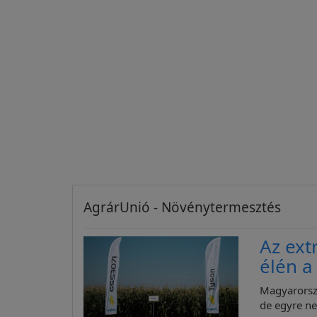
AgrárUnió - Növénytermesztés
Az ext
élén 
Magyarorsz
de egyre n