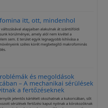
omina itt, ott, mindenhol
 változásával alapjaiban alakulnak át szántóföldi
unk körülményei, amely alól nem kivétel a
em sem. E terület egyik legnagyobb kihívása a
i növényeink széles körét megbetegítő makrofominás
dés.
problémák és megoldások
cában – A mechanikai sérülések
yitnak a fertőzéseknek
ernyók jelentős kártételt okozhatnak a kukoricában, sőt
okozott sérülések fertőzési kaput nyitnak a kórokozóknak