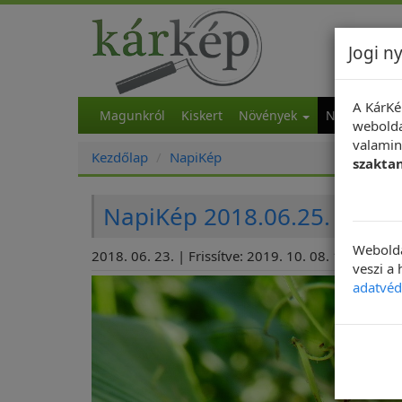
Jogi ny
A KárKé
Magunkról
Kiskert
Növények
NapiKép
M
webolda
valamint
Kezdőlap
NapiKép
szakta
NapiKép 2018.06.25.
Webolda
2018. 06. 23. | Frissítve: 2019. 10. 08. 17:43
veszi a
adatvéd