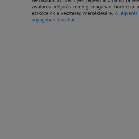
Ne lássunk az idén ilyen jégvert állományt (a fel
zivataros időjárás mindig magában hordozza a
eszközeink a veszteség mérséklésére.
A jégverés
anyagában olvashat