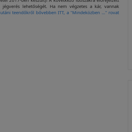
vétel 2017-ben készült)! A következő időszakra előrejelzett
 jégverés lehetőségét. Ha nem végzetes a kár, vannak
 utáni teendőkről bővebben ITT, a "Mindeközben ..." rovat