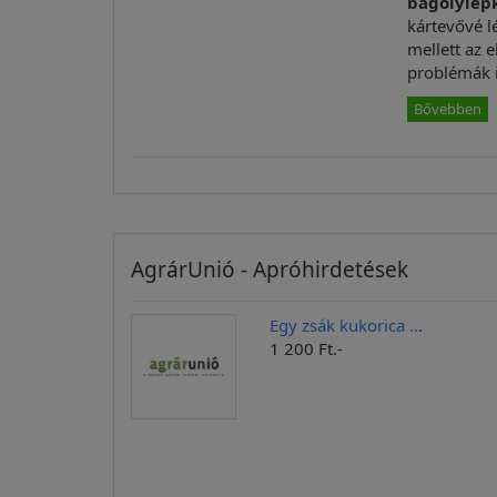
bagolylep
kártevővé l
mellett az 
problémák 
Bővebben
AgrárUnió - Apróhirdetések
Egy zsák kukorica ...
1 200 Ft.-