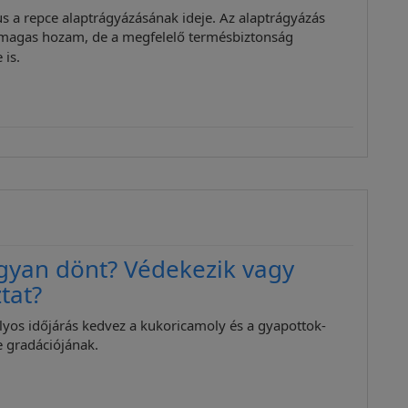
s a repce alaptrágyázásának ideje. Az alaptrágyázás
magas hozam, de a megfelelő termésbiztonság
 is.
gyan dönt? Védekezik vagy
tat?
ályos időjárás kedvez a kukoricamoly és a gyapottok-
 gradációjának.