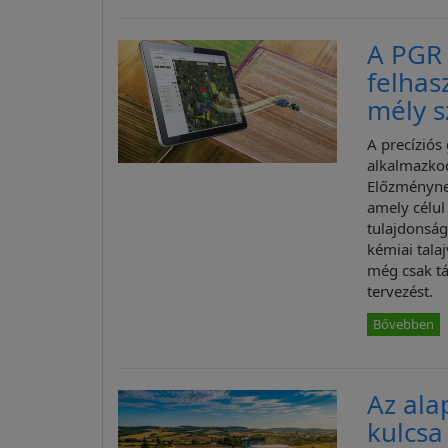
A PGR 
felhas
mély 
A precíziós
alkalmazkod
Előzménynek
amely célul
tulajdonság
kémiai tala
még csak t
tervezést.
Bővebben
Az ala
kulcsa