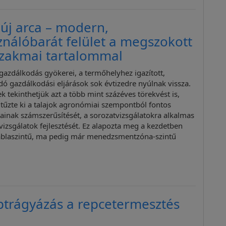
új arca – modern,
ználóbarát felület a megszokott
szakmai tartalommal
 gazdálkodás gyökerei, a termőhelyhez igazított,
ó gazdálkodási eljárások sok évtizedre nyúlnak vissza.
 tekinthetjük azt a több mint százéves törekvést is,
 tűzte ki a talajok agronómiai szempontból fontos
ainak számszerűsítését, a sorozatvizsgálatokra alkalmas
jvizsgálatok fejlesztését. Ez alapozta meg a kezdetben
áblaszintű, ma pedig már menedzsmentzóna-szintű
ptrágyázás a repcetermesztés