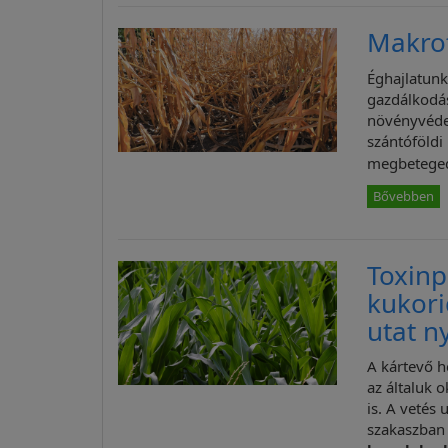
Makrof
Éghajlatunk
gazdálkodás
növényvédel
szántóföld
megbetege
Bővebben
Toxin
kukori
utat n
A kártevő h
az általuk 
is. A vetés
szakaszban