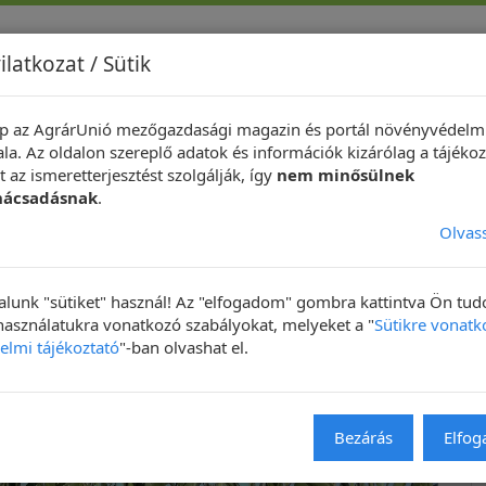
ilatkozat / Sütik
p az AgrárUnió mezőgazdasági magazin és portál növényvédelm
indeközben ...
Hírek
Növényvédelmi Fotópályázat
Technik
la. Az oldalon szereplő adatok és információk kizárólag a tájékoz
 az ismeretterjesztést szolgálják, így
nem minősülnek
nácsadásnak
.
Olvas
lunk "sütiket" használ! Az "elfogadom" gombra kattintva Ön tu
 használatukra vonatkozó szabályokat, melyeket a "
Sütikre vonatk
elmi tájékoztató
"-ban olvashat el.
NAPIKÉP
Bezárás
Elfo