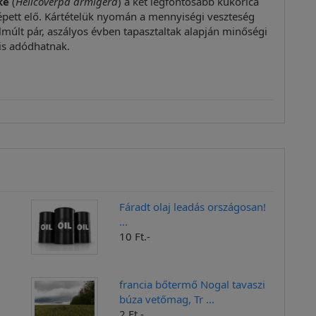
ke
(
Helicoverpa armigera
) a két legfontosabb kukorica
épett elő. Kártételük nyomán a mennyiségi veszteség
elmúlt pár, aszályos évben tapasztaltak alapján minőségi
is adódhatnak.
Fáradt olaj leadás országosan!
...
10 Ft.-
francia bőtermő Nogal tavaszi
búza vetőmag, Tr ...
2 Ft.-