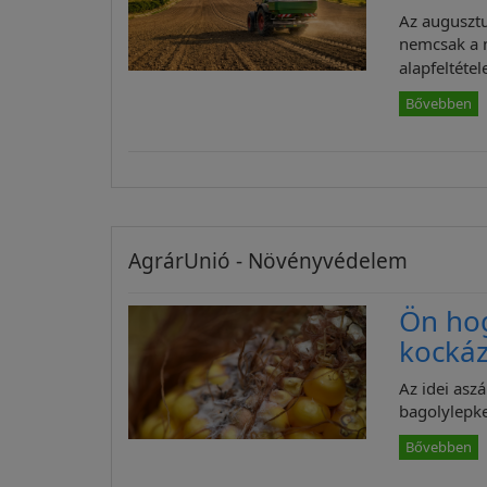
Az augusztu
nemcsak a 
alapfeltétele
Bővebben
AgrárUnió - Növényvédelem
Ön ho
kockáz
Az idei asz
bagolylepke
Bővebben