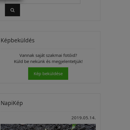
Képbeküldés
Vannak saját szakmai fotóid?
Küld be nekünk és megjelentetjük!
Kép beküldése
NapiKép
2019.05.14.