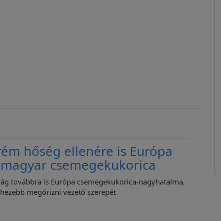
rém hőség ellenére is Európa
a magyar csemegekukorica
ág továbbra is Európa csemegekukorica-nagyhatalma,
ehezebb megőrizni vezető szerepét