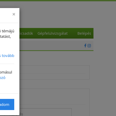
×
i témájú
a
Szaktanácsadók
Gépfelülvizsgálat
Belépés
tatást,
s tovább
domásul
ozó
Keresés
gadom