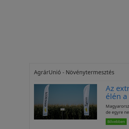
AgrárUnió - Növénytermesztés
Az ext
élén 
Magyarorsz
de egyre n
Bővebben