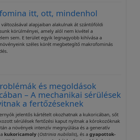
omina itt, ott, mindenhol
 változásával alapjaiban alakulnak át szántóföldi
unk körülményei, amely alól nem kivétel a
em sem. E terület egyik legnagyobb kihívása a
i növényeink széles körét megbetegítő makrofominás
dés.
problémák és megoldások
cában – A mechanikai sérülések
yitnak a fertőzéseknek
ernyók jelentős kártételt okozhatnak a kukoricában, sőt
okozott sérülések fertőzési kaput nyitnak a kórokozóknak
 után a növények intenzív megnyúlása és a generatív
 a
kukoricamoly
(
Ostrinia nubilalis
), és a
gyapottok-