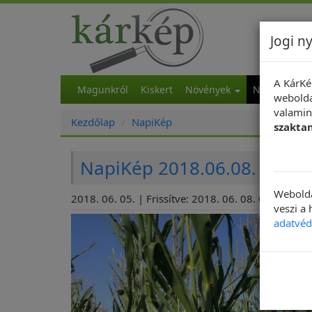
Jogi ny
A KárKé
Magunkról
Kiskert
Növények
NapiKép
M
webolda
valamint
Kezdőlap
NapiKép
szakta
NapiKép 2018.06.08.
Webolda
2018. 06. 05. | Frissítve: 2018. 06. 08. 04:21
veszi a
adatvéd